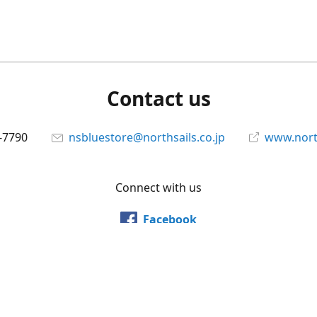
Contact us
-7790
nsbluestore@northsails.co.jp
www.north
Connect with us
Facebook
@northsailsjapan
YouTube