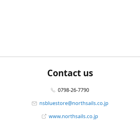
Contact us
0798-26-7790
nsbluestore@northsails.co.jp
www.northsails.co.jp
Connect with us