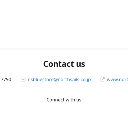
Contact us
-7790
nsbluestore@northsails.co.jp
www.north
Connect with us
Facebook
@northsailsjapan