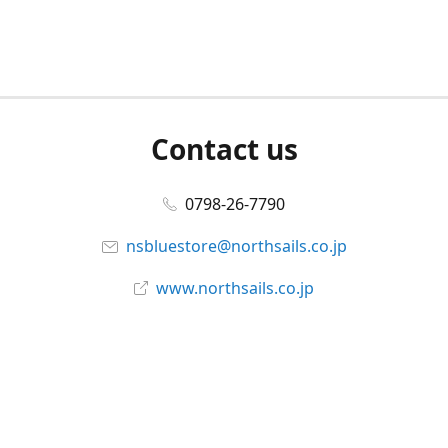
Contact us
0798-26-7790
nsbluestore@northsails.co.jp
www.northsails.co.jp
Connect with us
Facebook