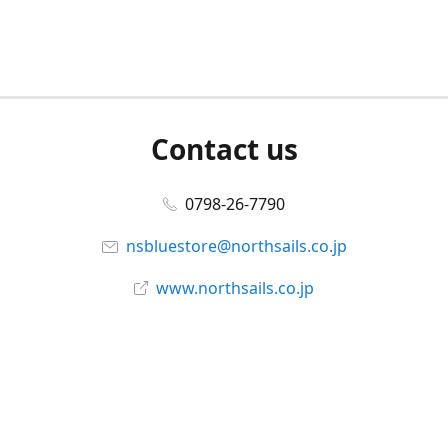
Contact us
0798-26-7790
nsbluestore@northsails.co.jp
www.northsails.co.jp
Connect with us
Facebook