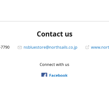
Contact us
-7790
nsbluestore@northsails.co.jp
www.north
Connect with us
Facebook
@northsailsjapan
YouTube