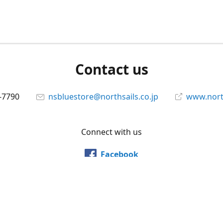
Contact us
-7790
nsbluestore@northsails.co.jp
www.north
Connect with us
Facebook
@northsailsjapan
YouTube