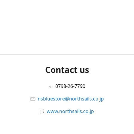
Contact us
0798-26-7790
nsbluestore@northsails.co.jp
www.northsails.co.jp
Connect with us