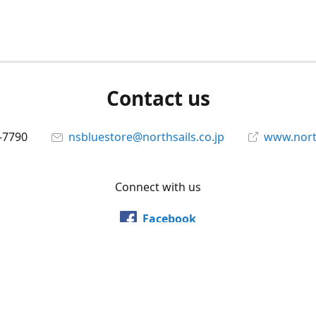
Contact us
-7790
nsbluestore@northsails.co.jp
www.north
Connect with us
Facebook
@northsailsjapan
YouTube