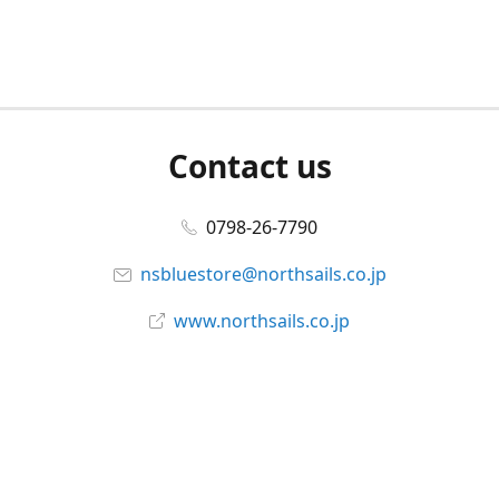
Contact us
0798-26-7790
nsbluestore@northsails.co.jp
www.northsails.co.jp
Connect with us
Facebook