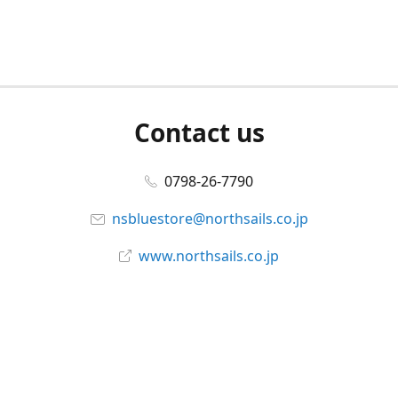
Contact us
0798-26-7790
nsbluestore@northsails.co.jp
www.northsails.co.jp
Connect with us
Facebook