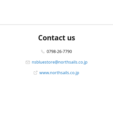
Contact us
0798-26-7790
nsbluestore@northsails.co.jp
www.northsails.co.jp
Connect with us
Facebook