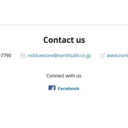
Contact us
-7790
nsbluestore@northsails.co.jp
www.north
Connect with us
Facebook
@northsailsjapan
YouTube