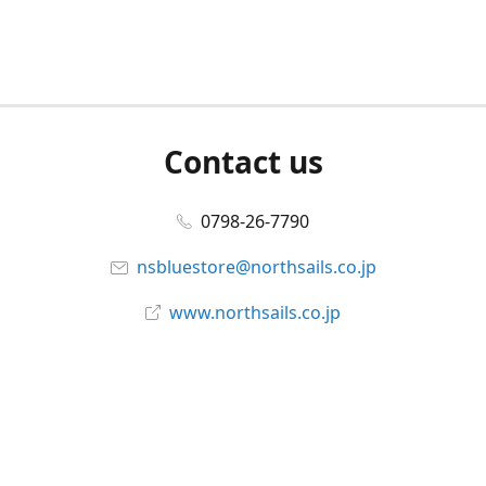
Contact us
0798-26-7790
nsbluestore@northsails.co.jp
www.northsails.co.jp
Connect with us
Facebook