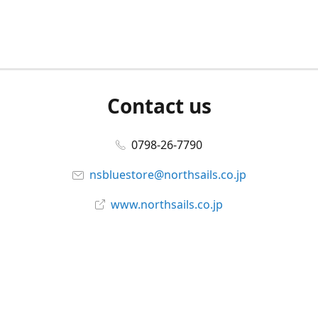
Contact us
0798-26-7790
nsbluestore@northsails.co.jp
www.northsails.co.jp
Connect with us
Facebook