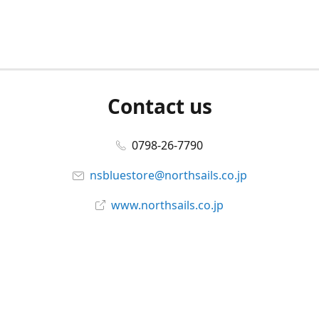
Contact us
0798-26-7790
nsbluestore@northsails.co.jp
www.northsails.co.jp
Connect with us
Facebook