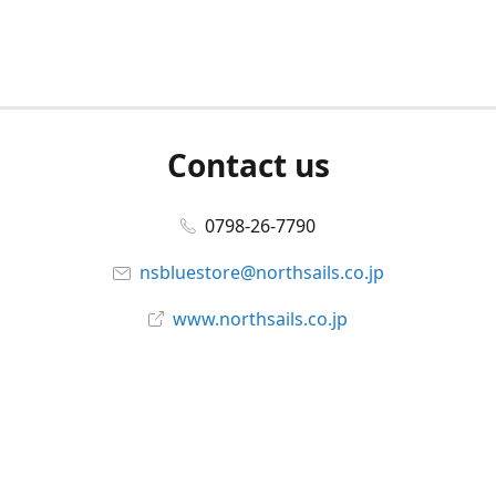
Contact us
0798-26-7790
nsbluestore@northsails.co.jp
www.northsails.co.jp
Connect with us
Facebook