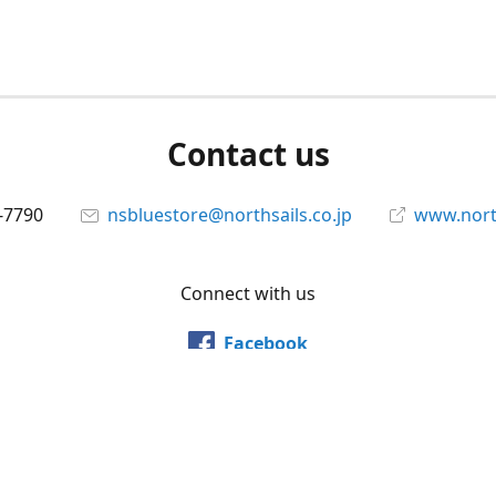
Contact us
-7790
nsbluestore@northsails.co.jp
www.north
Connect with us
Facebook
@northsailsjapan
YouTube