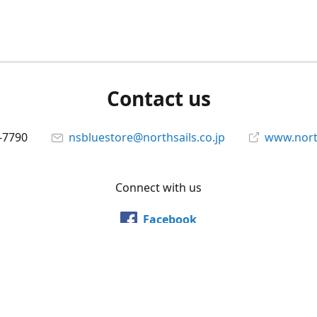
Contact us
-7790
nsbluestore@northsails.co.jp
www.north
Connect with us
Facebook
@northsailsjapan
YouTube