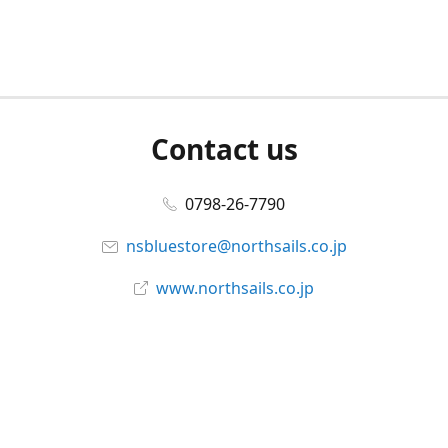
Contact us
0798-26-7790
nsbluestore@northsails.co.jp
www.northsails.co.jp
Connect with us
Facebook