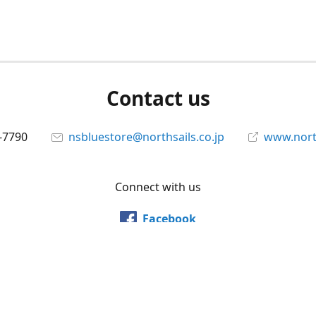
Contact us
-7790
nsbluestore@northsails.co.jp
www.north
Connect with us
Facebook
@northsailsjapan
YouTube