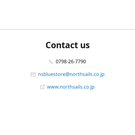
Contact us
0798-26-7790
nsbluestore@northsails.co.jp
www.northsails.co.jp
Connect with us
Facebook