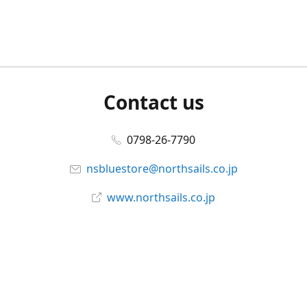
Contact us
0798-26-7790
nsbluestore@northsails.co.jp
www.northsails.co.jp
Connect with us
Facebook