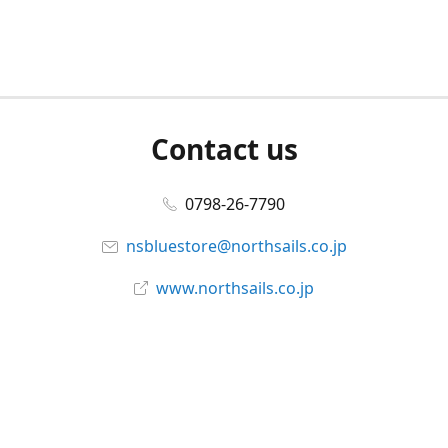
Contact us
0798-26-7790
nsbluestore@northsails.co.jp
www.northsails.co.jp
Connect with us
Facebook