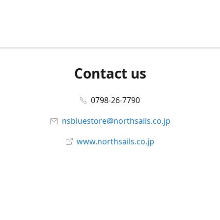
Contact us
0798-26-7790
nsbluestore@northsails.co.jp
www.northsails.co.jp
Connect with us
Facebook