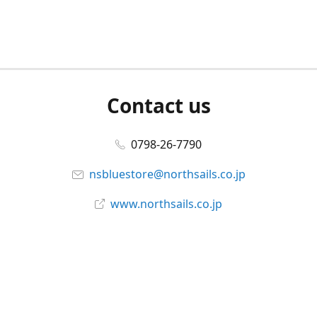
Contact us
0798-26-7790
nsbluestore@northsails.co.jp
www.northsails.co.jp
Connect with us
Facebook