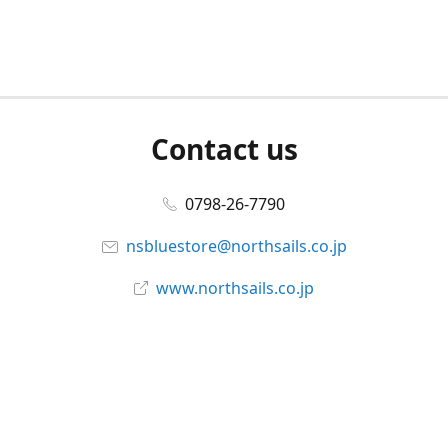
Contact us
0798-26-7790
nsbluestore@northsails.co.jp
www.northsails.co.jp
Connect with us
Facebook