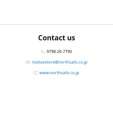
Contact us
0798-26-7790
nsbluestore@northsails.co.jp
www.northsails.co.jp
Connect with us
Facebook