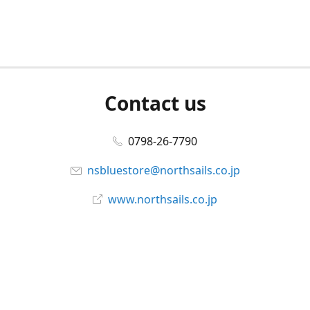
Contact us
0798-26-7790
nsbluestore@northsails.co.jp
www.northsails.co.jp
Connect with us
Facebook