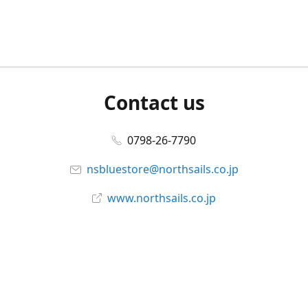
Contact us
0798-26-7790
nsbluestore@northsails.co.jp
www.northsails.co.jp
Connect with us
Facebook