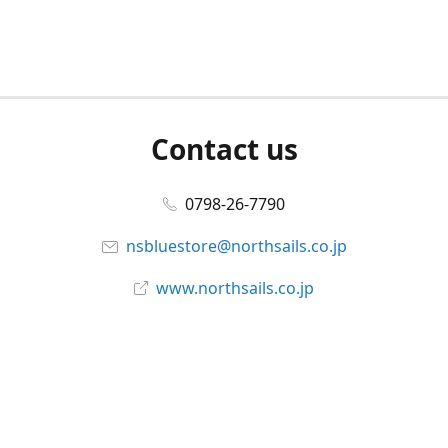
Contact us
0798-26-7790
nsbluestore@northsails.co.jp
www.northsails.co.jp
Connect with us
Facebook