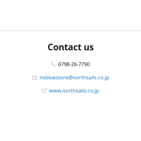
Contact us
0798-26-7790
nsbluestore@northsails.co.jp
www.northsails.co.jp
Connect with us
Facebook