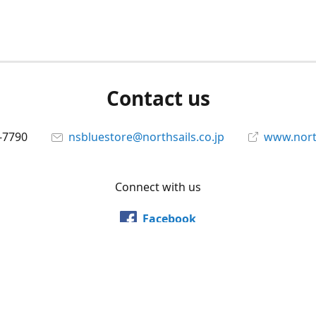
Contact us
-7790
nsbluestore@northsails.co.jp
www.north
Connect with us
Facebook
@northsailsjapan
YouTube