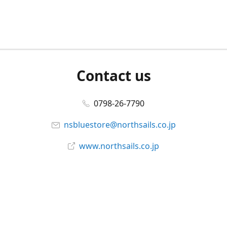
Contact us
0798-26-7790
nsbluestore@northsails.co.jp
www.northsails.co.jp
Connect with us
Facebook