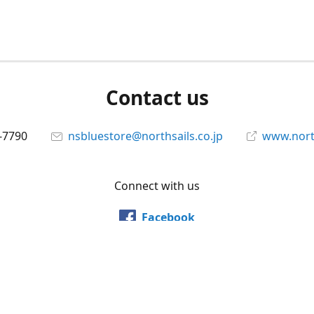
Contact us
-7790
nsbluestore@northsails.co.jp
www.north
Connect with us
Facebook
@northsailsjapan
YouTube