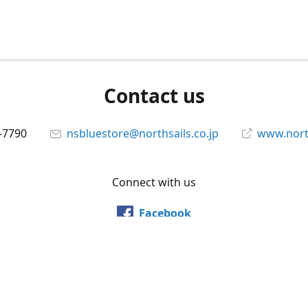
Contact us
-7790
nsbluestore@northsails.co.jp
www.north
Connect with us
Facebook
@northsailsjapan
YouTube