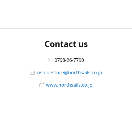
Contact us
0798-26-7790
nsbluestore@northsails.co.jp
www.northsails.co.jp
Connect with us
Facebook