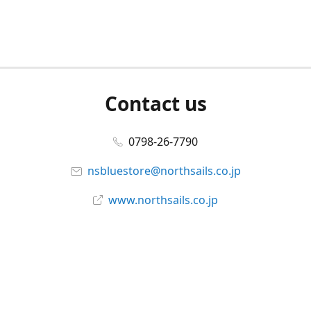
Contact us
0798-26-7790
nsbluestore@northsails.co.jp
www.northsails.co.jp
Connect with us
Facebook