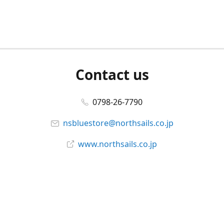
Contact us
0798-26-7790
nsbluestore@northsails.co.jp
www.northsails.co.jp
Connect with us
Facebook