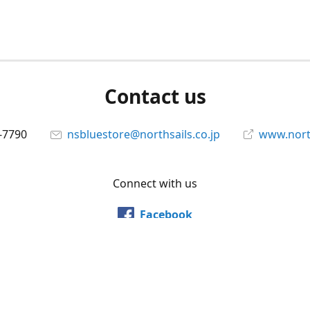
Contact us
-7790
nsbluestore@northsails.co.jp
www.north
Connect with us
Facebook
@northsailsjapan
YouTube