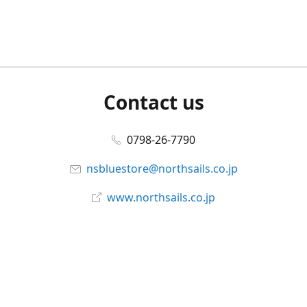
Contact us
0798-26-7790
nsbluestore@northsails.co.jp
www.northsails.co.jp
Connect with us
Facebook