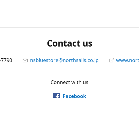
Contact us
-7790
nsbluestore@northsails.co.jp
www.north
Connect with us
Facebook
@northsailsjapan
YouTube