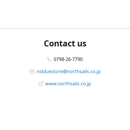
Contact us
0798-26-7790
nsbluestore@northsails.co.jp
www.northsails.co.jp
Connect with us
Facebook