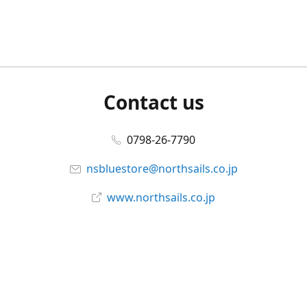
Contact us
0798-26-7790
nsbluestore@northsails.co.jp
www.northsails.co.jp
Connect with us
Facebook