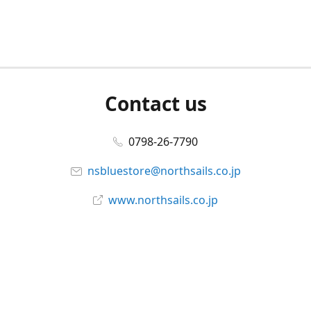
Contact us
0798-26-7790
nsbluestore@northsails.co.jp
www.northsails.co.jp
Connect with us
Facebook