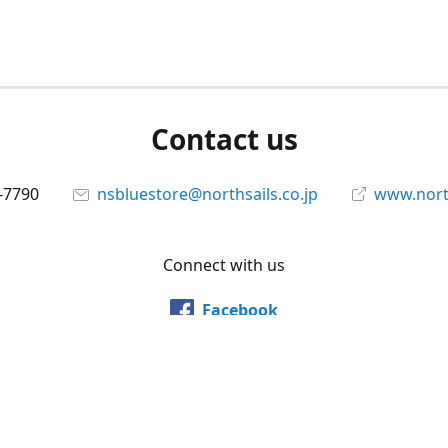
Contact us
-7790
nsbluestore@northsails.co.jp
www.north
Connect with us
Facebook
@northsailsjapan
YouTube