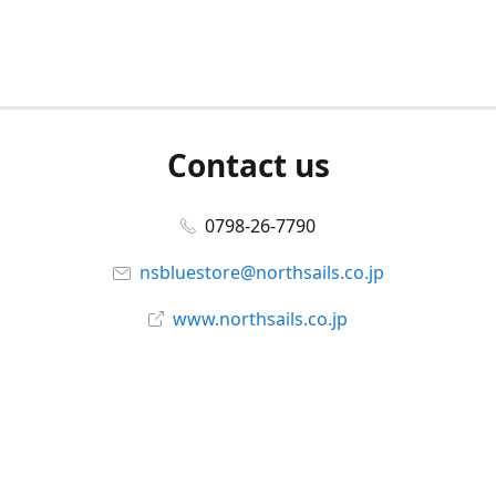
Contact us
0798-26-7790
nsbluestore@northsails.co.jp
www.northsails.co.jp
Connect with us
Facebook