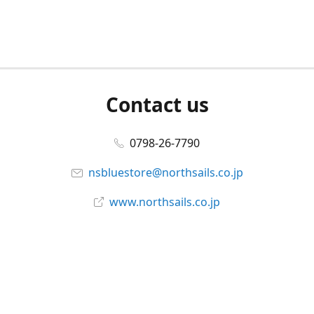
Contact us
0798-26-7790
nsbluestore@northsails.co.jp
www.northsails.co.jp
Connect with us
Facebook