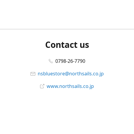
Contact us
0798-26-7790
nsbluestore@northsails.co.jp
www.northsails.co.jp
Connect with us
Facebook