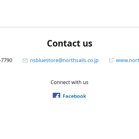
Contact us
-7790
nsbluestore@northsails.co.jp
www.north
Connect with us
Facebook
@northsailsjapan
YouTube